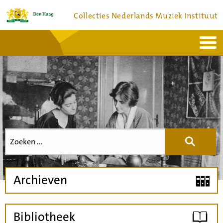
Collecties Nederlands Muziek Instituut
Home
Actueel
Bronnen en collecties
Dienstverlening
Bezoek
Over
Contact
Zoeken
in de
website
Archieven
Bibliotheek