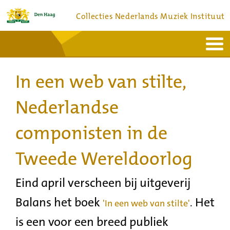
Collecties Nederlands Muziek Instituut
Home
Actueel
Bronnen en collecties
In een web van stilte,
Dienstverlening
Bezoek
Over
Contact
Nederlandse
componisten in de
Tweede Wereldoorlog
Eind april verscheen bij uitgeverij
Balans het boek
Het
.
'In een web van stilte'
is een voor een breed publiek