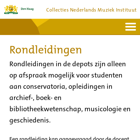
Collecties Nederlands Muziek Instituut
Home
Actueel
Bronnen en collecties
Rondleidingen
Dienstverlening
Bezoek
Over
Contact
Rondleidingen in de depots zijn alleen
op afspraak mogelijk voor studenten
aan conservatoria, opleidingen in
archief-, boek- en
bibliotheekwetenschap, musicologie en
geschiedenis.
Een rondleiding kan aangevraagd door de docent