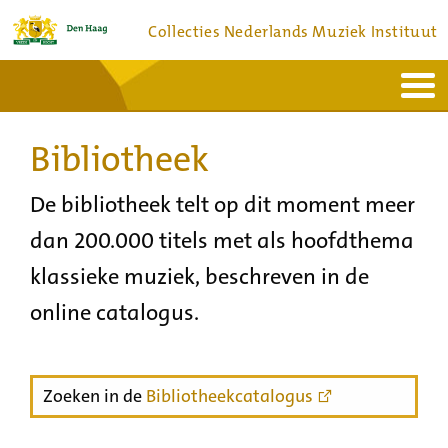
Collecties Nederlands Muziek Instituut
Home
Actueel
Bronnen en collecties
Bibliotheek
Dienstverlening
Bezoek
Over
Contact
De bibliotheek telt op dit moment meer
dan 200.000 titels met als hoofdthema
klassieke muziek, beschreven in de
online catalogus.
Zoeken in de
Bibliotheekcatalogus