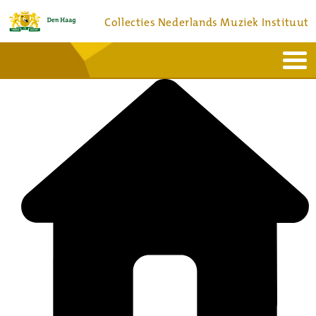
Collecties Nederlands Muziek Instituut
Home
Actueel
Bronnen en collecties
Dienstverlening
Bezoek
Over
Contact