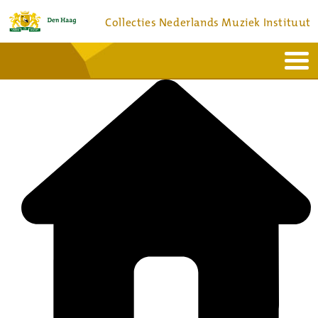
Collecties Nederlands Muziek Instituut
Home
Actueel
Bronnen en collecties
Dienstverlening
Bezoek
Over
Contact