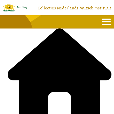
Collecties Nederlands Muziek Instituut
Home
Actueel
Bronnen en collecties
Dienstverlening
Bezoek
Over
Contact