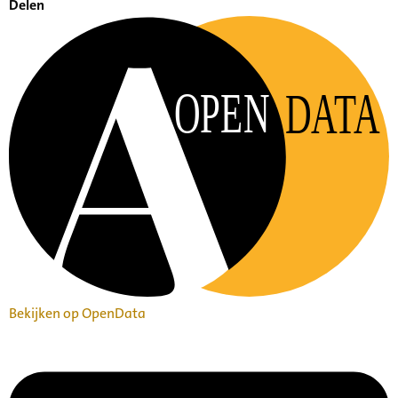
Delen
OPEN
DATA
Bekijken op OpenData