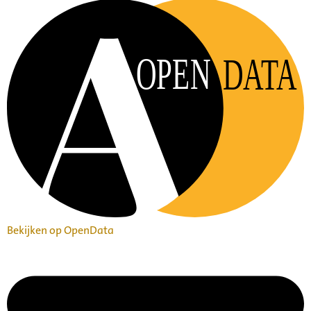
OPEN
DATA
Bekijken op OpenData