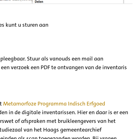
es kunt u sturen aan
adpleegbaar. Stuur als vanouds een mail aan
een verzoek een PDF te ontvangen van de inventaris
et
Metamorfoze Programma Indisch Erfgoed
den in de digitale inventarissen. Hier en daar is er een
urswet of afspraken met bruikleengevers van het
studiezaal van het Haags gemeentearchief
leinden als scan toegezonden worden. Bij vragen