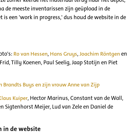
ze zomer keerde het materiaal terug naar het depot,
 de meeste inventarissen zijn geüpload in de
et is een 'work in progress,' dus houd de website in de
oto's:
Ro van Hessen
,
Hans Gruys
,
Joachim Röntgen
en
rid, Tilly Koenen, Paul Seelig, Jaap Stotijn en Piet
 Brandts Buys en zijn vrouw Anne van Zijp
Klaus Kuiper
, Hector Marinus, Constant van de Wall,
en Sigtenhorst Meijer, Lud van Zele en Daniel de
 in de website