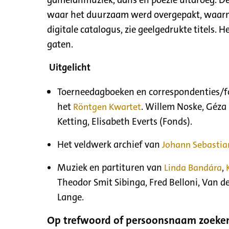
gamelanmuziek, dans en poëzie uitdroeg. De
waar het duurzaam werd overgepakt, waarna
digitale catalogus, zie geelgedrukte titels. H
gaten.
Uitgelicht
Toerneedagboeken en correspondenties/f
het
Röntgen Kwartet
. Willem Noske, Géza F
Ketting, Elisabeth Everts (Fonds).
Het veldwerk archief van
Johann Sebastian
Muziek en partituren van
Linda Bandára
,
Theodor Smit Sibinga, Fred Belloni, Van d
Lange.
Op trefwoord of persoonsnaam zoeken