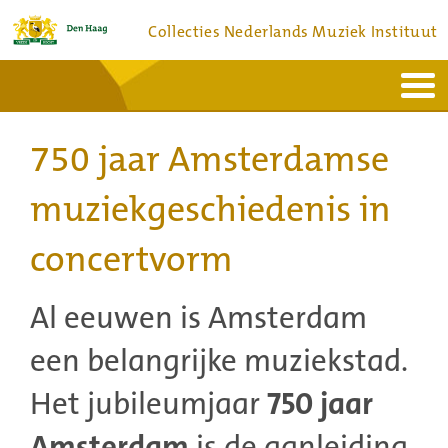
Collecties Nederlands Muziek Instituut
Home
Actueel
Bronnen en collecties
750 jaar Amsterdamse
Dienstverlening
Bezoek
Over
Contact
muziekgeschiedenis in
concertvorm
Al eeuwen is Amsterdam
een belangrijke muziekstad.
Het jubileumjaar
750 jaar
Amsterdam
is de aanleiding