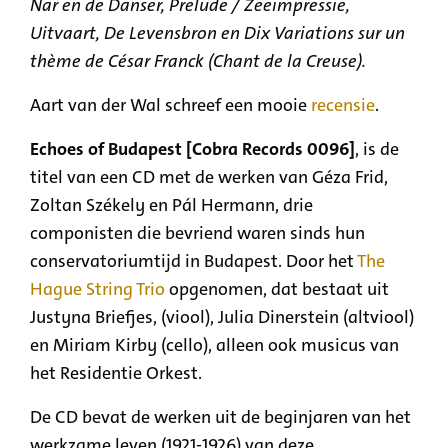
Nar en de Danser, Prelude / Zeeimpressie,
Uitvaart, De Levensbron en Dix Variations sur un
thème de César Franck (Chant de la Creuse).
Aart van der Wal schreef een mooie
recensie
.
Echoes of Budapest [Cobra Records 0096]
, is de
titel van een CD met de werken van Géza Frid,
Zoltan Székely en Pál Hermann, drie
componisten die bevriend waren sinds hun
conservatoriumtijd in Budapest. Door het
The
Hague String Trio
opgenomen, dat bestaat uit
Justyna Briefjes, (viool), Julia Dinerstein (altviool)
en Miriam Kirby (cello), alleen ook musicus van
het Residentie Orkest.
De CD bevat de werken uit de beginjaren van het
werkzame leven (1921-1926) van deze