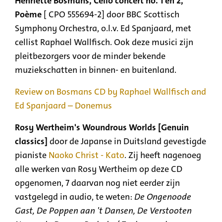
Henriëtte Bosmans, Cello concert no. 1 en 2,
Poème
[ CPO 555694-2] door BBC Scottisch
Symphony Orchestra, o.l.v. Ed Spanjaard, met
cellist Raphael Wallfisch. Ook deze musici zijn
pleitbezorgers voor de minder bekende
muziekschatten in binnen- en buitenland.
Review on Bosmans CD by Raphael Wallfisch and
Ed Spanjaard – Donemus
Rosy Wertheim's Woundrous Worlds [Genuin
classics]
door de Japanse in Duitsland gevestigde
pianiste
Naoko Christ - Kato
. Zij heeft nagenoeg
alle werken van Rosy Wertheim op deze CD
opgenomen, 7 daarvan nog niet eerder zijn
vastgelegd in audio, te weten:
De Ongenoode
Gast, De Poppen aan 't Dansen, De Verstooten