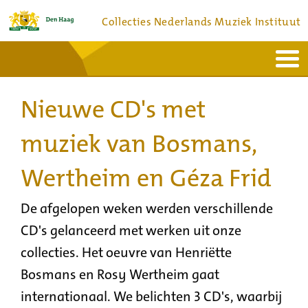
Collecties Nederlands Muziek Instituut
Home
Actueel
Bronnen en collecties
Nieuwe CD's met
Dienstverlening
Bezoek
Over
Contact
muziek van Bosmans,
Wertheim en Géza Frid
De afgelopen weken werden verschillende
CD's gelanceerd met werken uit onze
collecties. Het oeuvre van Henriëtte
Bosmans en Rosy Wertheim gaat
internationaal. We belichten 3 CD's, waarbij