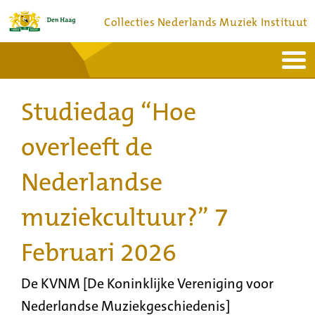
Collecties Nederlands Muziek Instituut
Home
Actueel
Bronnen en collecties
Studiedag “Hoe
Dienstverlening
Bezoek
Over
Contact
overleeft de
Nederlandse
muziekcultuur?” 7
Februari 2026
De KVNM [De Koninklijke Vereniging voor
Nederlandse Muziekgeschiedenis]