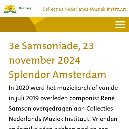
Collecties Nederlands Muziek Instituut
Home
Actueel
Bronnen en collecties
3e Samsoniade, 23
Dienstverlening
Bezoek
Over
Contact
november 2024
Splendor Amsterdam
In 2020 werd het muziekarchief van de
in juli 2019 overleden componist René
Samson overgedragen aan Collecties
Nederlands Muziek Instituut. Vrienden