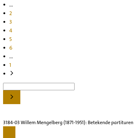
...
2
3
4
5
6
...
1
3184-03 Willem Mengelberg (1871-1951): Betekende partituren