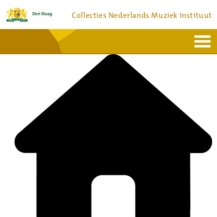
Collecties Nederlands Muziek Instituut
Home
Actueel
Bronnen en collecties
Dienstverlening
Bezoek
Over
Contact