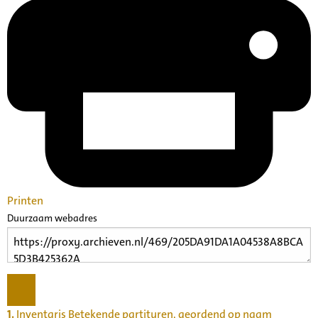
Printen
Duurzaam webadres
1.
Inventaris Betekende partituren, geordend op naam