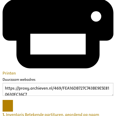
Printen
Duurzaam webadres
1.
Inventaris Betekende partituren, geordend op naam