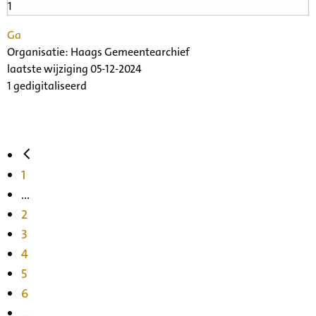
Ga
Organisatie:
Haags Gemeentearchief
laatste wijziging 05-12-2024
1 gedigitaliseerd
1
...
2
3
4
5
6
...