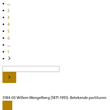
...
2
3
4
5
6
...
1
3184-03 Willem Mengelberg (1871-1951): Betekende partituren