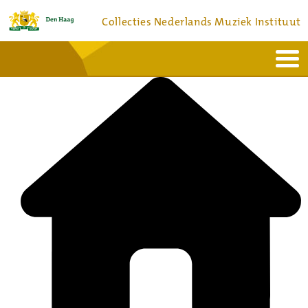
Collecties Nederlands Muziek Instituut
Home
Actueel
Bronnen en collecties
Dienstverlening
Bezoek
Over
Contact