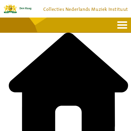
Collecties Nederlands Muziek Instituut
Home
Actueel
Bronnen en collecties
Dienstverlening
Bezoek
Over
Contact