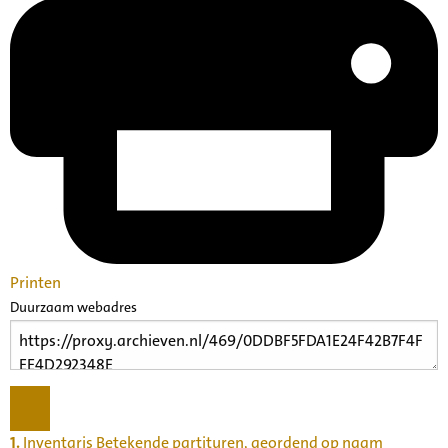
Printen
Duurzaam webadres
1.
Inventaris Betekende partituren, geordend op naam