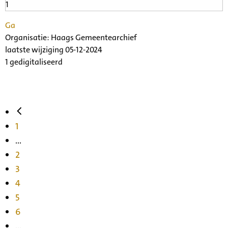
Ga
Organisatie:
Haags Gemeentearchief
laatste wijziging 05-12-2024
1 gedigitaliseerd
1
...
2
3
4
5
6
...