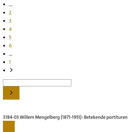
...
2
3
4
5
6
...
1
3184-03 Willem Mengelberg (1871-1951): Betekende partituren