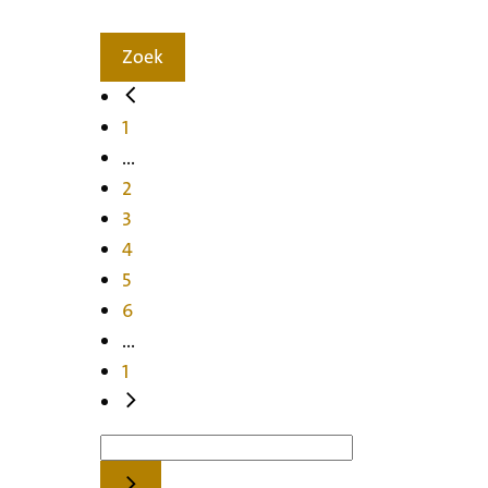
Zoek
1
...
2
3
4
5
6
...
1