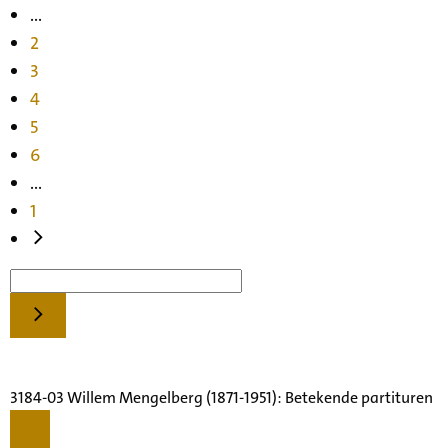
...
2
3
4
5
6
...
1
3184-03 Willem Mengelberg (1871-1951): Betekende partituren