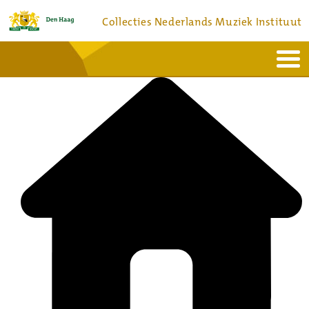
Collecties Nederlands Muziek Instituut
Home
Actueel
Bronnen en collecties
Dienstverlening
Bezoek
Over
Contact