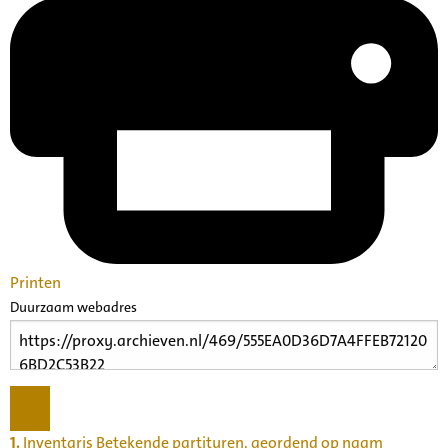
Printen
Duurzaam webadres
1.
Inventaris Betekende partituren, geordend op naam