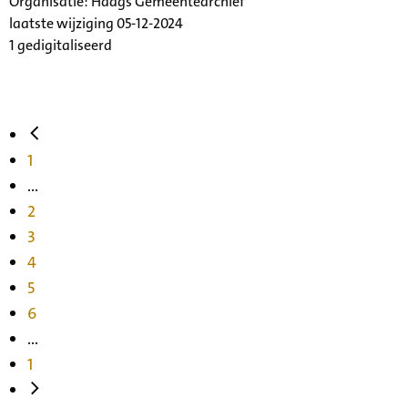
Organisatie:
Haags Gemeentearchief
laatste wijziging 05-12-2024
1 gedigitaliseerd
1
...
2
3
4
5
6
...
1