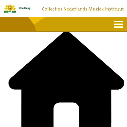
Collecties Nederlands Muziek Instituut
Home
Actueel
Bronnen en collecties
Dienstverlening
Bezoek
Over
Contact