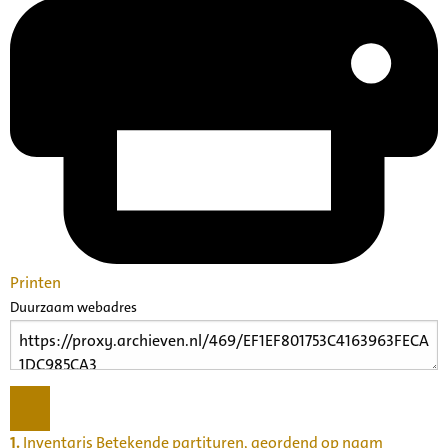
Printen
Duurzaam webadres
1.
Inventaris Betekende partituren, geordend op naam