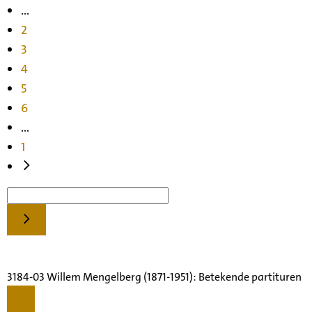
...
2
3
4
5
6
...
1
3184-03 Willem Mengelberg (1871-1951): Betekende partituren