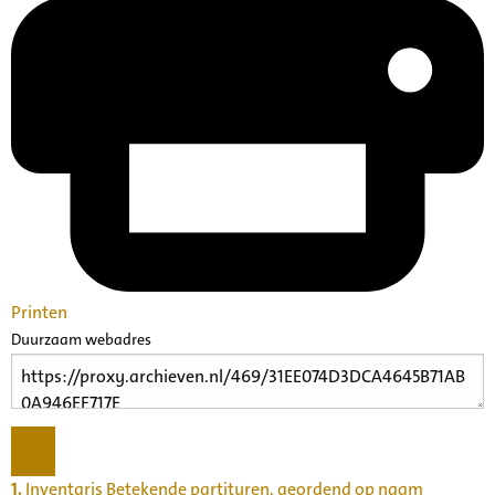
Printen
Duurzaam webadres
1.
Inventaris Betekende partituren, geordend op naam