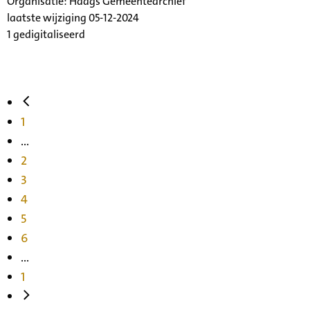
Organisatie:
Haags Gemeentearchief
laatste wijziging 05-12-2024
1 gedigitaliseerd
1
...
2
3
4
5
6
...
1