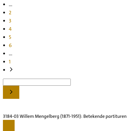
...
2
3
4
5
6
...
1
3184-03 Willem Mengelberg (1871-1951): Betekende partituren