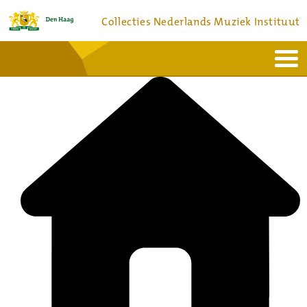
Collecties Nederlands Muziek Instituut
Home
Actueel
Bronnen en collecties
Dienstverlening
Bezoek
Over
Contact