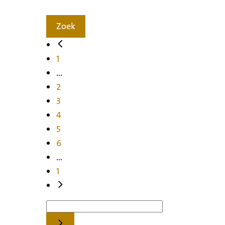
Zoek
1
...
2
3
4
5
6
...
1