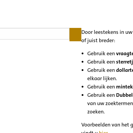
Door leestekens in uw 
of juist breder:
Gebruik een
vraagte
Gebruik een
sterretj
Gebruik een
dollart
elkaar lijken.
Gebruik een
minteke
Gebruik een
Dubbele
van uw zoektermen
zoeken.
Voorbeelden van het g
vindt u
hier
.