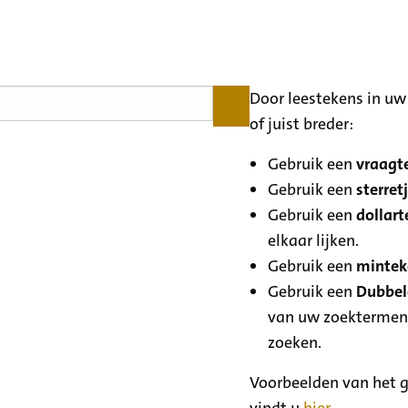
Door leestekens in uw 
of juist breder:
Gebruik een
vraagte
Gebruik een
sterretj
Gebruik een
dollart
elkaar lijken.
Gebruik een
minteke
Gebruik een
Dubbele
van uw zoektermen
zoeken.
Voorbeelden van het g
vindt u
hier
.