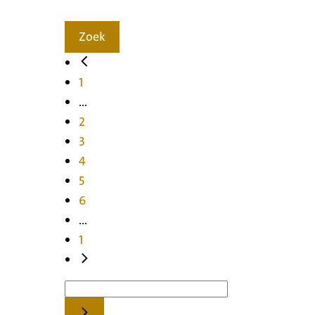
Zoek
1
...
2
3
4
5
6
...
1