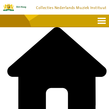
Collecties Nederlands Muziek Instituut
Home
Actueel
Bronnen en collecties
Dienstverlening
Bezoek
Over
Contact