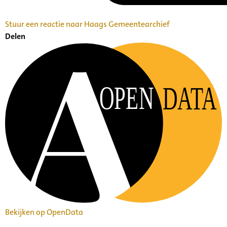
Stuur een reactie naar Haags Gemeentearchief
Delen
OPEN
DATA
Bekijken op OpenData