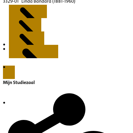
3329-01 Linda Bandára (1881-1960)
Kenmerken
Inleiding
Inventaris
Mijn Studiezaal
Nadere toegang