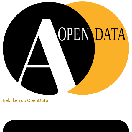
OPEN
DATA
Bekijken op OpenData