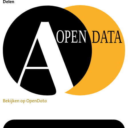
Delen
OPEN
DATA
Bekijken op OpenData