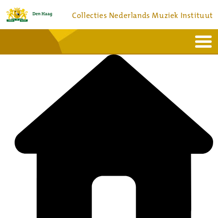
Collecties Nederlands Muziek Instituut
Home
Actueel
Bronnen en collecties
Dienstverlening
Bezoek
Over
Contact