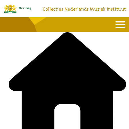
Collecties Nederlands Muziek Instituut
Home
Actueel
Bronnen en collecties
Dienstverlening
Bezoek
Over
Contact