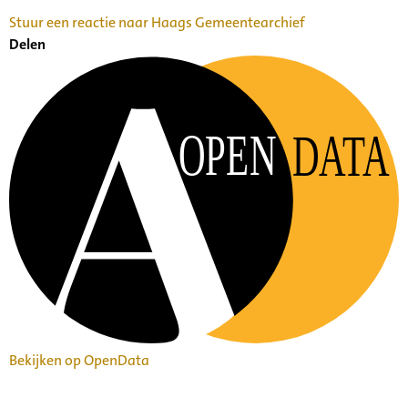
Stuur een reactie naar Haags Gemeentearchief
Delen
OPEN
DATA
Bekijken op OpenData