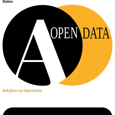
Delen
OPEN
DATA
Bekijken op OpenData