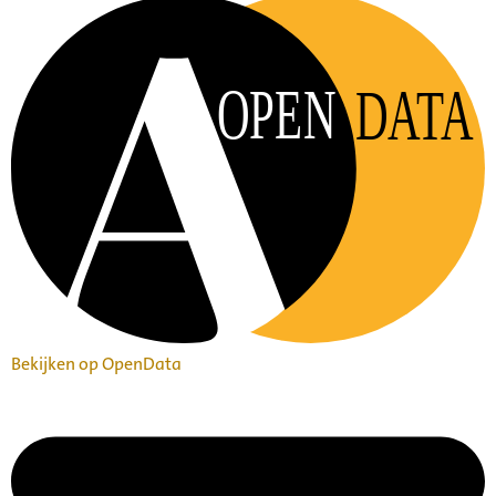
OPEN
DATA
Bekijken op OpenData