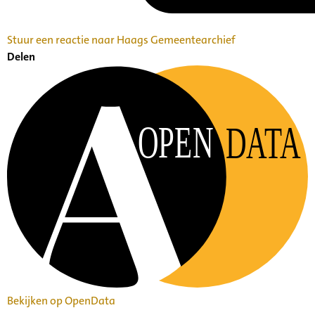
Stuur een reactie naar Haags Gemeentearchief
Delen
OPEN
DATA
Bekijken op OpenData