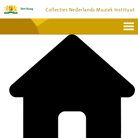
Collecties Nederlands Muziek Instituut
Home
Actueel
Bronnen en collecties
Dienstverlening
Bezoek
Over
Contact