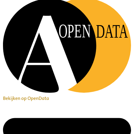
OPEN
DATA
Bekijken op OpenData