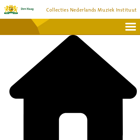
Collecties Nederlands Muziek Instituut
Home
Actueel
Bronnen en collecties
Dienstverlening
Bezoek
Over
Contact