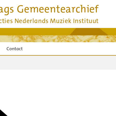
ags Gemeentearchief
cties Nederlands Muziek Instituut
Contact