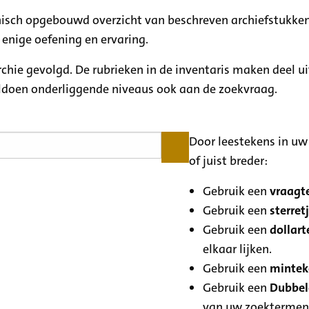
rchisch opgebouwd overzicht van beschreven archiefstukken
 enige oefening en ervaring.
archie gevolgd. De rubrieken in de inventaris maken deel u
oldoen onderliggende niveaus ook aan de zoekvraag.
Door leestekens in uw 
of juist breder:
Gebruik een
vraagte
Gebruik een
sterretj
Gebruik een
dollart
elkaar lijken.
Gebruik een
minteke
Gebruik een
Dubbele
van uw zoektermen