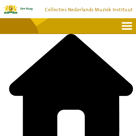
Collecties Nederlands Muziek Instituut
Home
Actueel
Bronnen en collecties
Dienstverlening
Bezoek
Over
Contact