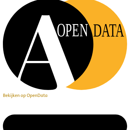
OPEN
DATA
Bekijken op OpenData