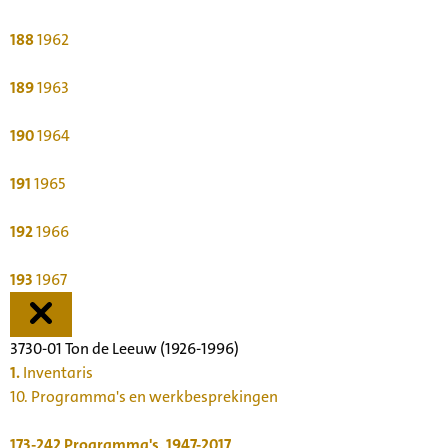
188
1962
189
1963
190
1964
191
1965
192
1966
193
1967
3730-01 Ton de Leeuw (1926-1996)
1.
Inventaris
10. Programma's en werkbesprekingen
173-242
Programma's, 1947-2017