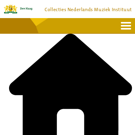
Collecties Nederlands Muziek Instituut
Home
Actueel
Bronnen en collecties
Dienstverlening
Bezoek
Over
Contact