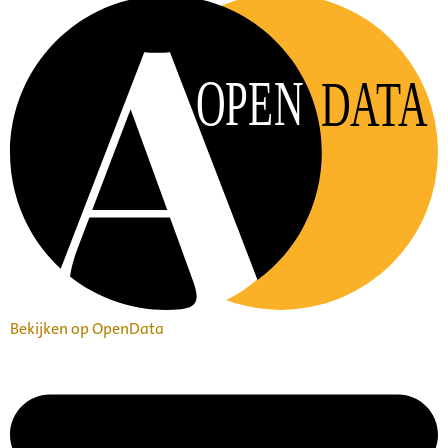
OPEN
DATA
Bekijken op OpenData