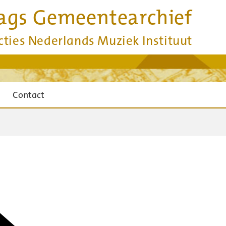
ags Gemeentearchief
cties Nederlands Muziek Instituut
Contact