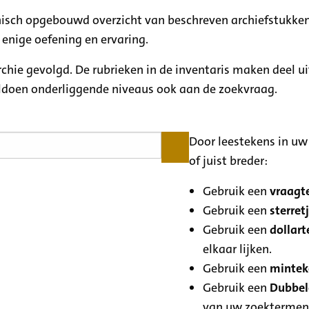
rchisch opgebouwd overzicht van beschreven archiefstukken
 enige oefening en ervaring.
archie gevolgd. De rubrieken in de inventaris maken deel u
oldoen onderliggende niveaus ook aan de zoekvraag.
Door leestekens in uw 
of juist breder:
Gebruik een
vraagte
Gebruik een
sterretj
Gebruik een
dollart
elkaar lijken.
Gebruik een
minteke
Gebruik een
Dubbele
van uw zoektermen