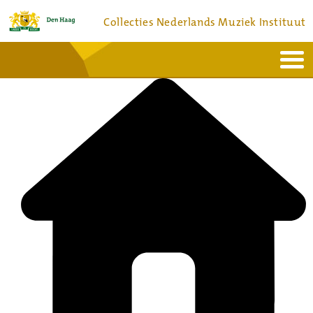
Collecties Nederlands Muziek Instituut
Home
Actueel
Bronnen en collecties
Dienstverlening
Bezoek
Over
Contact