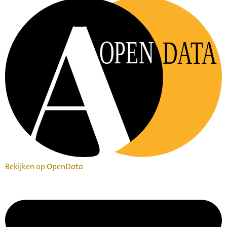
OPEN
DATA
Bekijken op OpenData