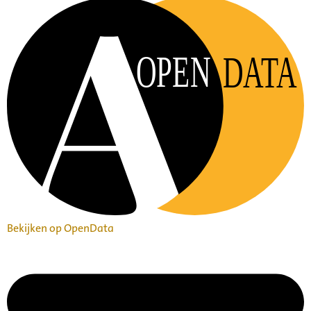
OPEN
DATA
Bekijken op OpenData