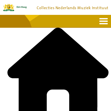
Collecties Nederlands Muziek Instituut
Home
Actueel
Bronnen en collecties
Dienstverlening
Bezoek
Over
Contact