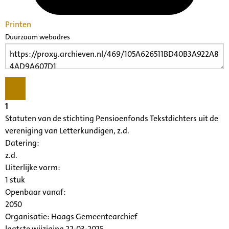
Printen
Duurzaam webadres
1
Statuten van de stichting Pensioenfonds Tekstdichters uit de
vereniging van Letterkundigen, z.d.
Datering
:
z.d.
Uiterlijke vorm
:
1 stuk
Openbaar vanaf:
2050
Organisatie:
Haags Gemeentearchief
laatste wijziging 22-03-2025