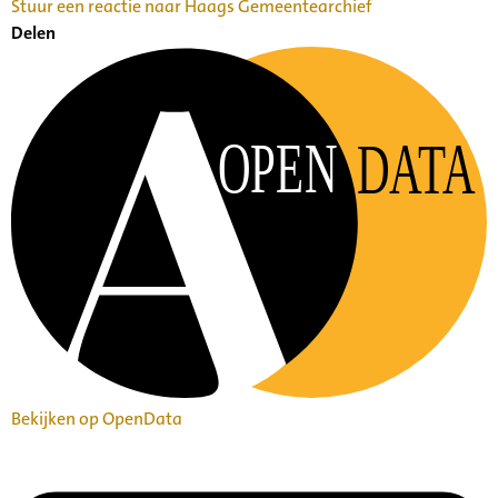
Stuur een reactie naar Haags Gemeentearchief
Delen
OPEN
DATA
Bekijken op OpenData