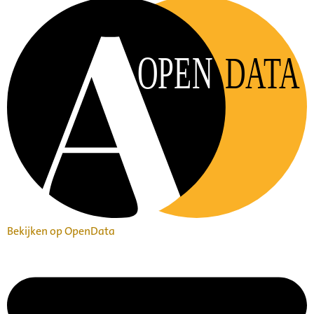
OPEN
DATA
Bekijken op OpenData