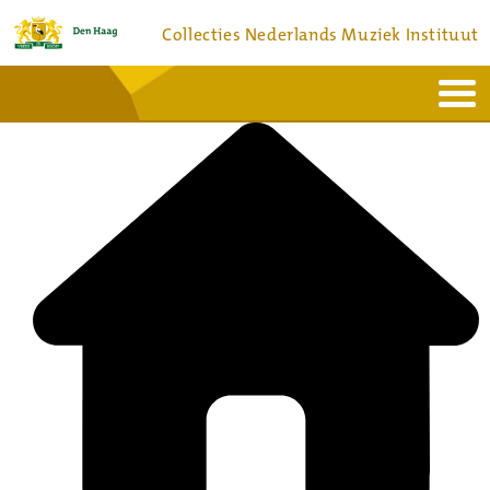
Collecties Nederlands Muziek Instituut
Home
Actueel
Bronnen en collecties
Dienstverlening
Bezoek
Over
Contact