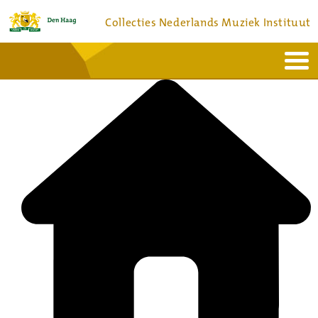
Collecties Nederlands Muziek Instituut
Home
Actueel
Bronnen en collecties
Dienstverlening
Bezoek
Over
Contact