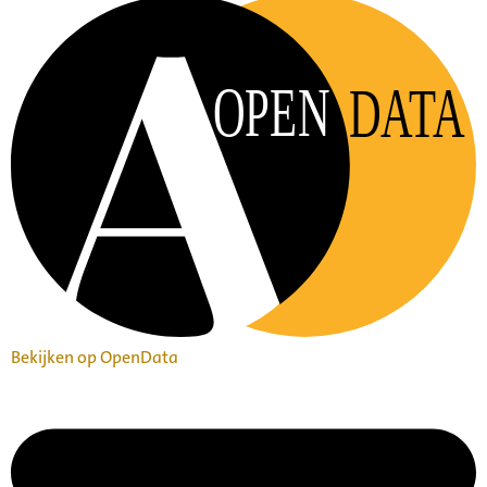
OPEN
DATA
Bekijken op OpenData