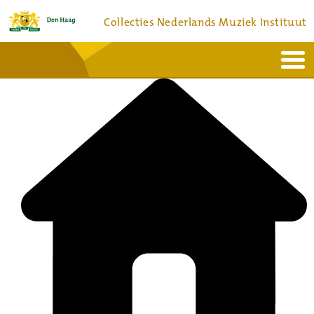
Collecties Nederlands Muziek Instituut
Home
Actueel
Bronnen en collecties
Dienstverlening
Bezoek
Over
Contact