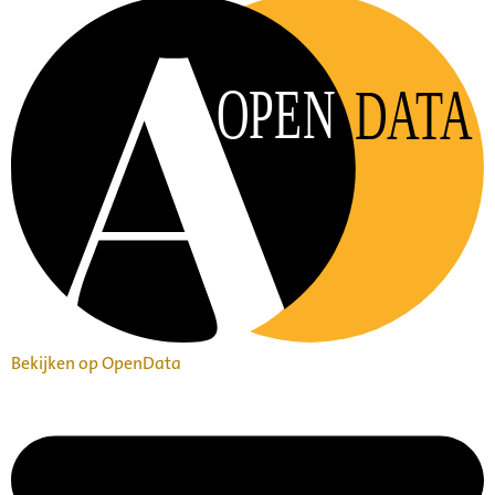
OPEN
DATA
Bekijken op OpenData