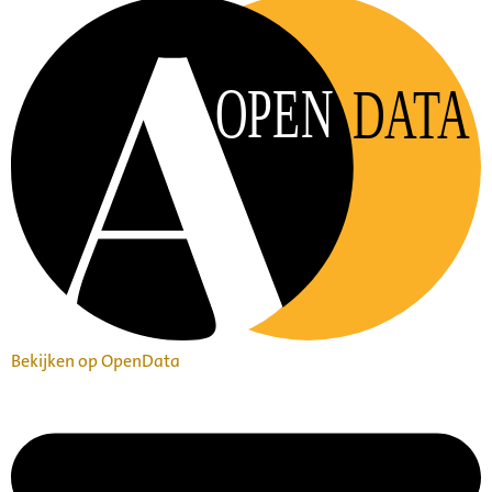
OPEN
DATA
Bekijken op OpenData