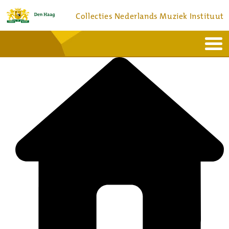
Collecties Nederlands Muziek Instituut
Home
Actueel
Bronnen en collecties
Dienstverlening
Bezoek
Over
Contact