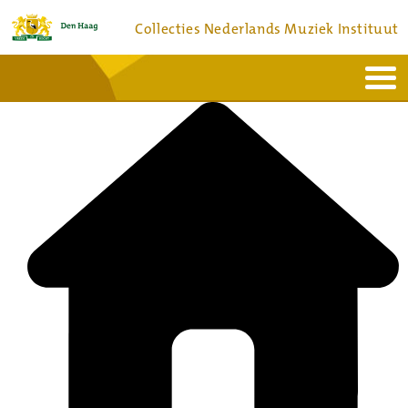
Collecties Nederlands Muziek Instituut
Home
Actueel
Bronnen en collecties
Dienstverlening
Bezoek
Over
Contact