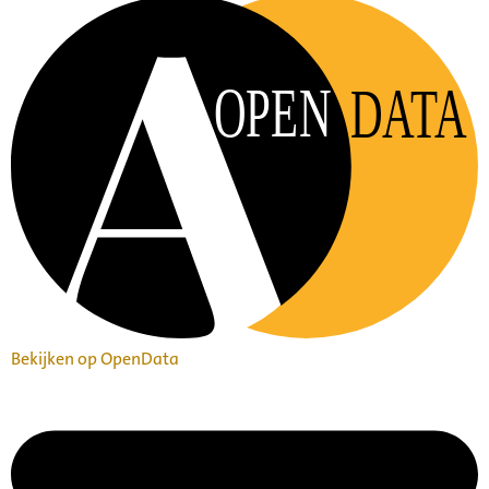
OPEN
DATA
Bekijken op OpenData