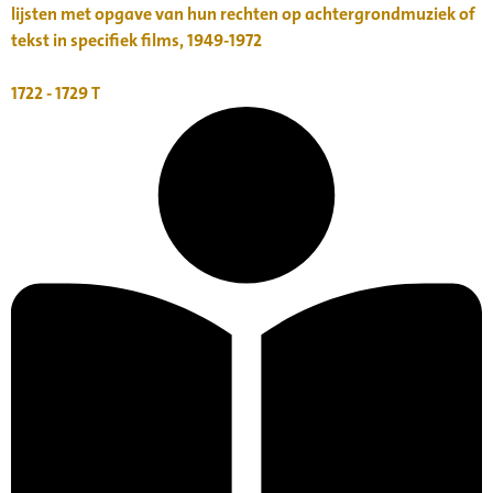
lijsten met opgave van hun rechten op achtergrondmuziek of
tekst in specifiek films, 1949-1972
1722 - 1729
T