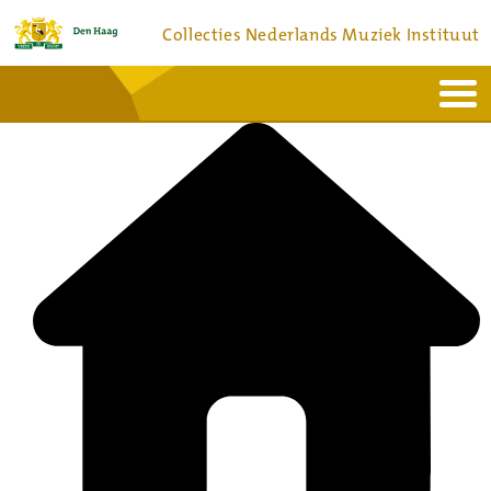
Collecties Nederlands Muziek Instituut
Home
Actueel
Bronnen en collecties
Dienstverlening
Bezoek
Over
Contact