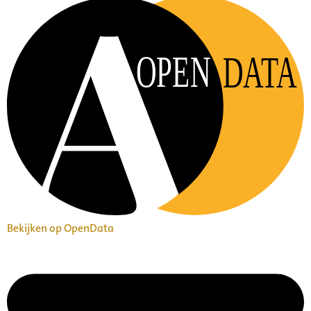
OPEN
DATA
Bekijken op OpenData