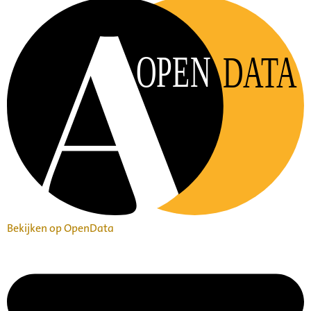
OPEN
DATA
Bekijken op OpenData