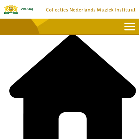
Collecties Nederlands Muziek Instituut
Home
Actueel
Bronnen en collecties
Dienstverlening
Bezoek
Over
Contact