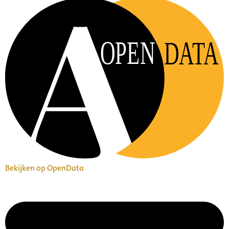
OPEN
DATA
Bekijken op OpenData