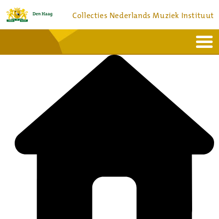
Collecties Nederlands Muziek Instituut
Home
Actueel
Bronnen en collecties
Dienstverlening
Bezoek
Over
Contact