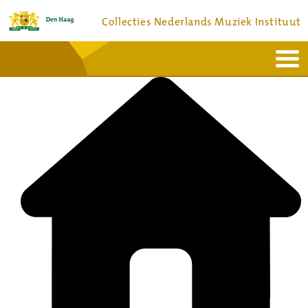
Collecties Nederlands Muziek Instituut
Home
Actueel
Bronnen en collecties
Dienstverlening
Bezoek
Over
Contact