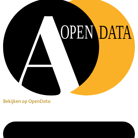
OPEN
DATA
Bekijken op OpenData