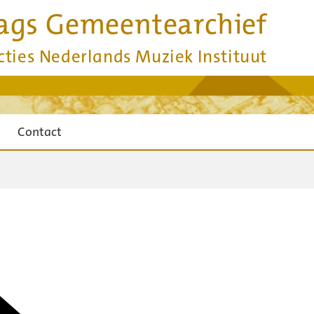
ags Gemeentearchief
cties Nederlands Muziek Instituut
Contact