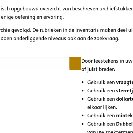
rchisch opgebouwd overzicht van beschreven archiefstukken
 enige oefening en ervaring.
archie gevolgd. De rubrieken in de inventaris maken deel u
oldoen onderliggende niveaus ook aan de zoekvraag.
Door leestekens in uw 
of juist breder:
Gebruik een
vraagte
Gebruik een
sterretj
Gebruik een
dollart
elkaar lijken.
Gebruik een
minteke
Gebruik een
Dubbele
van uw zoektermen