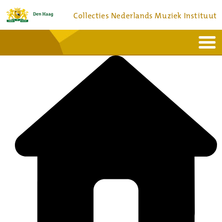
Collecties Nederlands Muziek Instituut
Home
Actueel
Bronnen en collecties
Dienstverlening
Bezoek
Over
Contact