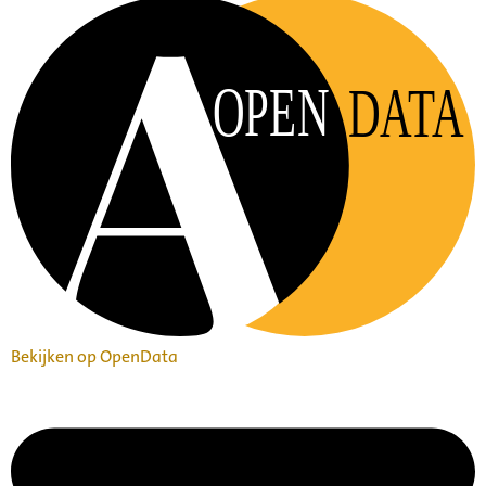
OPEN
DATA
Bekijken op OpenData