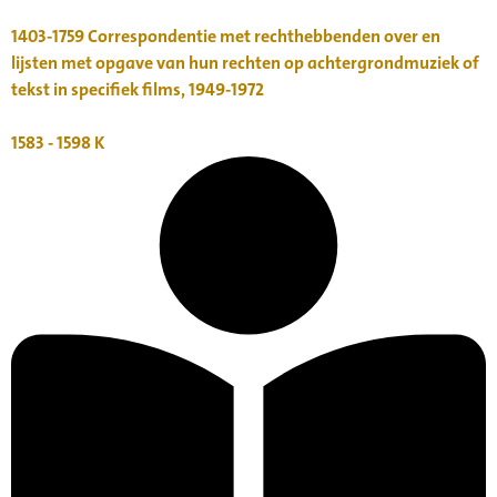
1403-1759
Correspondentie met rechthebbenden over en
lijsten met opgave van hun rechten op achtergrondmuziek of
tekst in specifiek films, 1949-1972
1583 - 1598
K