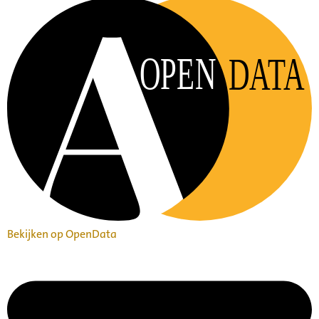
OPEN
DATA
Bekijken op OpenData