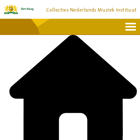
Collecties Nederlands Muziek Instituut
Home
Actueel
Bronnen en collecties
Dienstverlening
Bezoek
Over
Contact