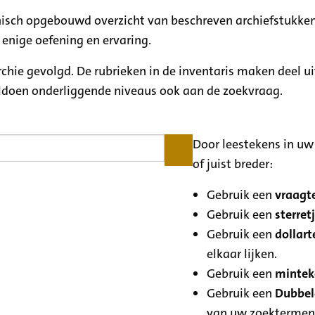
rchisch opgebouwd overzicht van beschreven archiefstukken
 enige oefening en ervaring.
archie gevolgd. De rubrieken in de inventaris maken deel u
oldoen onderliggende niveaus ook aan de zoekvraag.
Door leestekens in uw 
of juist breder:
Gebruik een
vraagte
Gebruik een
sterretj
Gebruik een
dollart
elkaar lijken.
Gebruik een
minteke
Gebruik een
Dubbele
van uw zoektermen