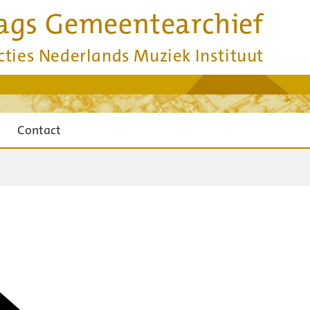
ags Gemeentearchief
cties Nederlands Muziek Instituut
Contact