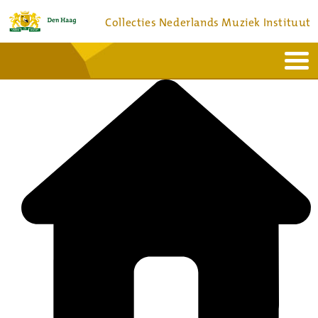
Collecties Nederlands Muziek Instituut
Home
Actueel
Bronnen en collecties
Dienstverlening
Bezoek
Over
Contact