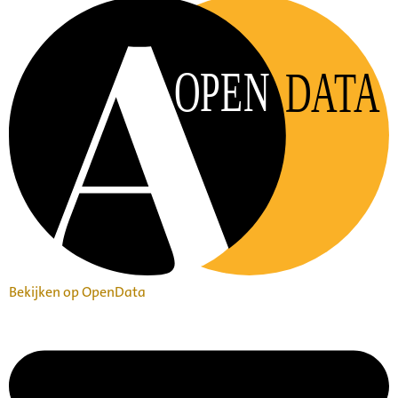
OPEN
DATA
Bekijken op OpenData