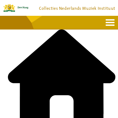
Collecties Nederlands Muziek Instituut
Home
Actueel
Bronnen en collecties
Dienstverlening
Bezoek
Over
Contact