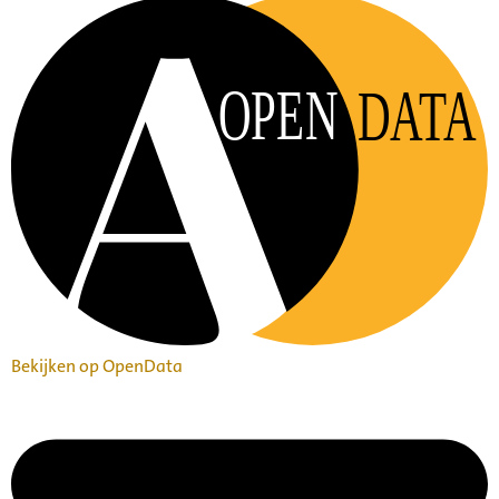
OPEN
DATA
Bekijken op OpenData