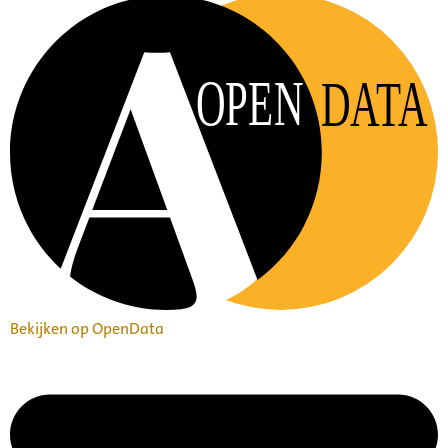
OPEN
DATA
Bekijken op OpenData