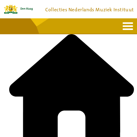
Collecties Nederlands Muziek Instituut
Home
Actueel
Bronnen en collecties
Dienstverlening
Bezoek
Over
Contact