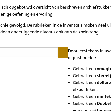
rchisch opgebouwd overzicht van beschreven archiefstukken
 enige oefening en ervaring.
archie gevolgd. De rubrieken in de inventaris maken deel u
oldoen onderliggende niveaus ook aan de zoekvraag.
Door leestekens in uw 
of juist breder:
Gebruik een
vraagte
Gebruik een
sterretj
Gebruik een
dollart
elkaar lijken.
Gebruik een
minteke
Gebruik een
Dubbele
van uw zoektermen