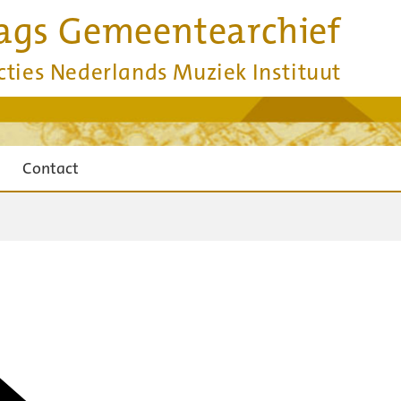
ags Gemeentearchief
cties Nederlands Muziek Instituut
Contact